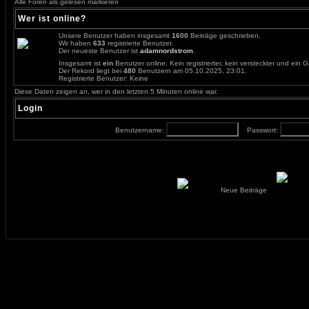
Alle Foren als gelesen markieren
Wer ist online?
Unsere Benutzer haben insgesamt
1600
Beiträge geschrieben.
Wir haben
633
registrierte Benutzer.
Der neueste Benutzer ist
adamnordstrom
.
Insgesamt ist
ein
Benutzer online: Kein registrierter, kein versteckter und ein 
Der Rekord liegt bei
480
Benutzern am 05.10.2025, 23:01.
Registrierte Benutzer: Keine
Diese Daten zeigen an, wer in den letzten 5 Minuten online war.
Login
Benutzername:
Passwort:
Neue Beiträge