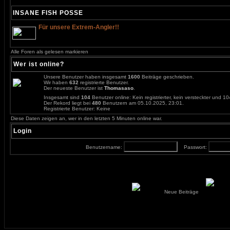
INSANE FISH POSSE
Für unsere Extrem-Angler!!
Alle Foren als gelesen markieren
Wer ist online?
Unsere Benutzer haben insgesamt
1600
Beiträge geschrieben.
Wir haben
632
registrierte Benutzer.
Der neueste Benutzer ist
Thomasaso
.
Insgesamt sind
104
Benutzer online: Kein registrierter, kein versteckter und 
Der Rekord liegt bei
480
Benutzern am 05.10.2025, 23:01.
Registrierte Benutzer: Keine
Diese Daten zeigen an, wer in den letzten 5 Minuten online war.
Login
Benutzername:
Passwort:
Neue Beiträge