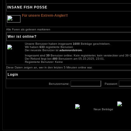
INSANE FISH POSSE
Für unsere Extrem-Angler!!
Alle Foren als gelesen markieren
Wer ist online?
Unsere Benutzer haben insgesamt
1600
Beiträge geschrieben.
Wir haben
633
registrierte Benutzer.
Der neueste Benutzer ist
adamnordstrom
.
Insgesamt sind
39
Benutzer online: Kein registrierter, kein versteckter und 39
Der Rekord liegt bei
480
Benutzern am 05.10.2025, 23:01.
Registrierte Benutzer: Keine
Diese Daten zeigen an, wer in den letzten 5 Minuten online war.
Login
Benutzername:
Passwort:
Neue Beiträge